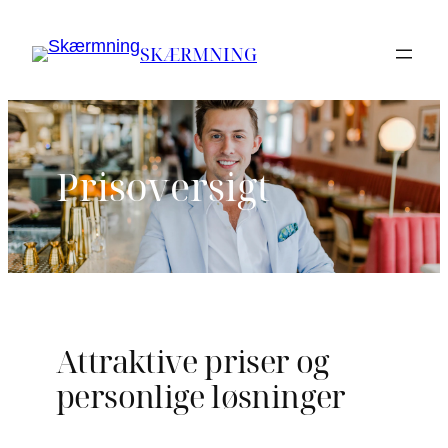
Spring
til
SKÆRMNING
indhold
Prisoversigt
Attraktive priser og
personlige løsninger